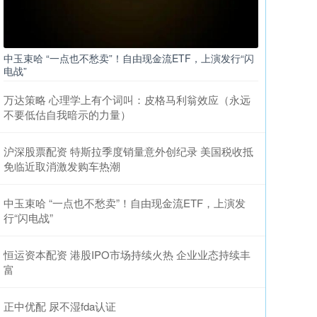
中玉束哈 “一点也不愁卖”！自由现金流ETF，上演发行“闪
电战”
万达策略 心理学上有个词叫：皮格马利翁效应（永远
不要低估自我暗示的力量）
沪深股票配资 特斯拉季度销量意外创纪录 美国税收抵
免临近取消激发购车热潮
中玉束哈 “一点也不愁卖”！自由现金流ETF，上演发
行“闪电战”
恒运资本配资 港股IPO市场持续火热 企业业态持续丰
富
正中优配 尿不湿fda认证