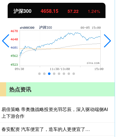
沪深300
4658.15
北
57.22
1.24%
热点资讯
易倍策略 帝奥微战略投资光羽芯辰，深入驱动端侧AI
上下游合作
春安配资 汽车便宜了，造车的人更便宜了…