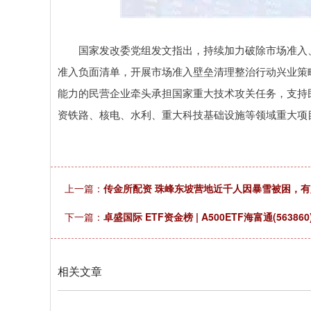
上证指数
3878.43
.00
2.60%
56.15
1.
国家发改委党组发文指出，持续加力破除市场准入、
准入负面清单，开展市场准入壁垒清理整治行动兴业策
能力的民营企业牵头承担国家重大技术攻关任务，支持
资铁路、核电、水利、重大科技基础设施等领域重大项目
上一篇：
传金所配资 珠峰东坡营地近千人因暴雪被困，
下一篇：
卓盛国际 ETF资金榜 | A500ETF海富通(5638
相关文章