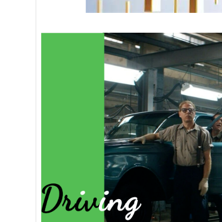
深证成指
14070.78
49
0.01%
-73.43
-0