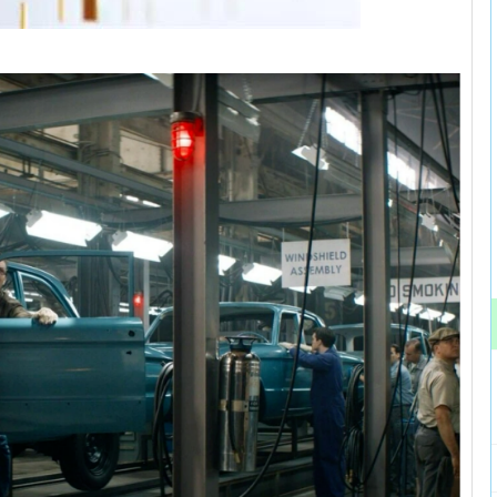
沪深300
4637.89
.52%
-20.27
-0.44%