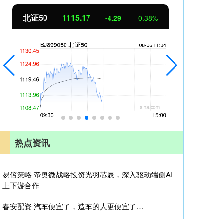
北证50
1115.17
创业
-4.29
-0.38%
热点资讯
易倍策略 帝奥微战略投资光羽芯辰，深入驱动端侧AI
上下游合作
春安配资 汽车便宜了，造车的人更便宜了…