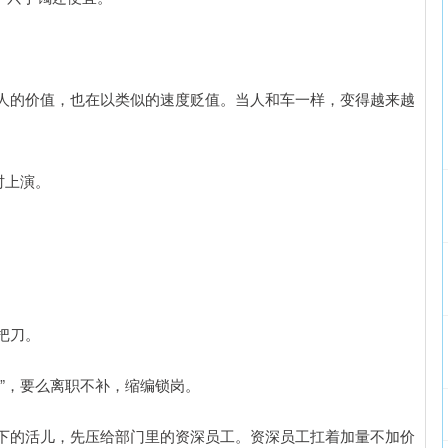
人的价值，也在以类似的速度贬值。当人和车一样，变得越来越
时上演。
把刀。
”，要么离职不补，缩编锁岗。
下的活儿，先压给部门里的资深员工。资深员工扛着加量不加价