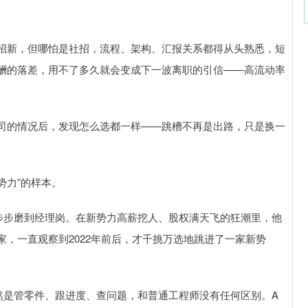
招新，但哪怕是社招，流程、架构、汇报关系都得从头熟悉，短
酬的落差，用不了多久就会变成下一波离职的引信——高流动率
司的情况后，发现怎么选都一样——跳槽不再是出路，只是换一
势力”的样本。
步步磨到经理岗。在新势力高薪挖人、股权满天飞的狂潮里，他
，一直观察到2022年前后，才千挑万选地跳进了一家新势
然是管零件、跟进度、查问题，和普通工程师没有任何区别。A