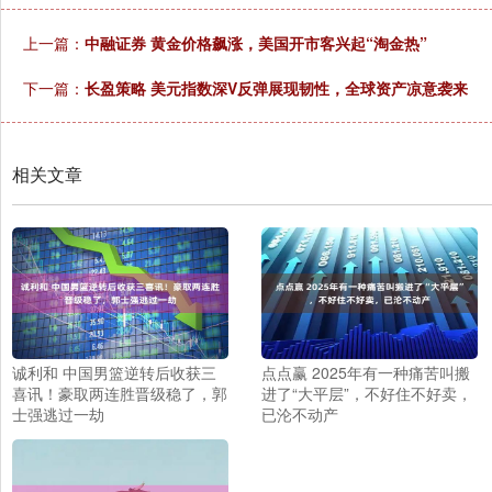
上一篇：
中融证券 黄金价格飙涨，美国开市客兴起“淘金热”
下一篇：
长盈策略 美元指数深V反弹展现韧性，全球资产凉意袭来
相关文章
诚利和 中国男篮逆转后收获三
点点赢 2025年有一种痛苦叫搬
喜讯！豪取两连胜晋级稳了，郭
进了“大平层”，不好住不好卖，
士强逃过一劫
已沦不动产