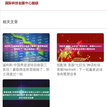
国际科技创新中心能级
相关文章
诚利和 中国男篮逆转后收获三
悦配资 美股“七巨头”神话松动，
喜讯！豪取两连胜晋级稳了，郭
美银Hartnett：下一轮赢家必须
士强逃过一劫
靠AI重塑业务