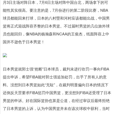
月3日主场对阵日本，7月6日主场对阵中国台北，两场拿下的可
能性其实很高。要注意的是，7月份进行的第二阶段比赛，NBA
球员都能回来打球，日本的八村塁和河村应该都能出战，中国男
篮将正式迎战阵容齐整的日本男篮。不过届时男篮的几位旅外球
员也能回归，像NBA的杨瀚森和NCAA的王俊杰，纸面阵容上中
国并不逊色于日本男篮！
日本男篮就郭士强“抢断”日本球员，裁判未进行吹罚一事向FIBA
提出申诉，希望FIBA能对郭士强追加处罚，出乎了所有人的意
料。没想到日本男篮如此“无耻”，在裁判明显偏向日本的情况下
还倒反天罡要求FIBA惩罚中国男篮，更没想到FIBA还受理了日本
男篮的申诉。好在国际篮协也算是公道，在经过审议后最终拒绝
了日本男篮的上诉，认为中国男篮并未在该次球权中获利，当时