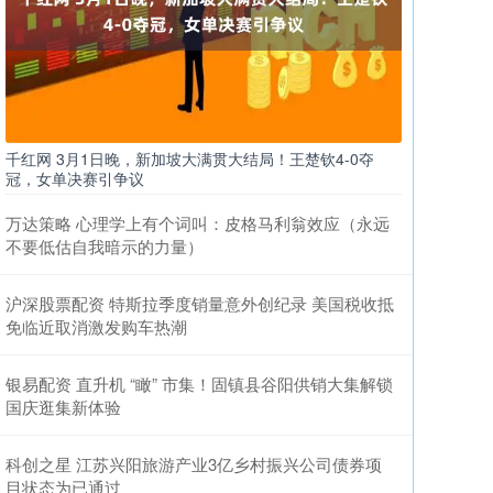
千红网 3月1日晚，新加坡大满贯大结局！王楚钦4-0夺
冠，女单决赛引争议
万达策略 心理学上有个词叫：皮格马利翁效应（永远
不要低估自我暗示的力量）
沪深股票配资 特斯拉季度销量意外创纪录 美国税收抵
免临近取消激发购车热潮
银易配资 直升机 “瞰” 市集！固镇县谷阳供销大集解锁
国庆逛集新体验
科创之星 江苏兴阳旅游产业3亿乡村振兴公司债券项
目状态为已通过