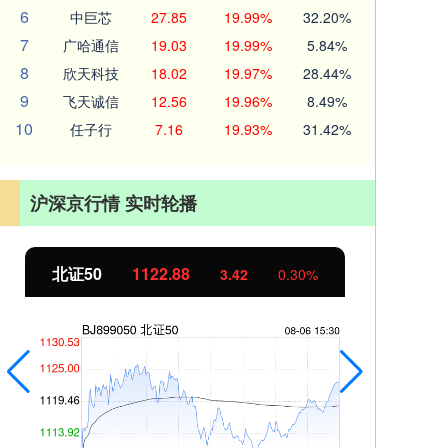
6
中巨芯
27.85
19.99%
32.20%
7
广哈通信
19.03
19.99%
5.84%
8
欣天科技
18.02
19.97%
28.44%
9
飞天诚信
12.56
19.96%
8.49%
10
任子行
7.16
19.93%
31.42%
沪深京行情 实时轮播
北证50
1122.88
创业
3.42
0.30%