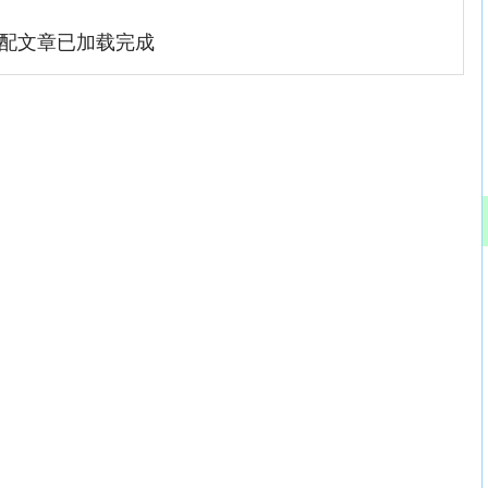
配文章已加载完成
沪深300
4651.31
.24%
-6.85
-0.15%