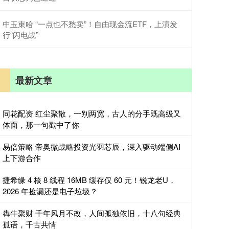
中玉束哈 “一点也不愁卖”！自由现金流ETF，上演发
行“闪电战”
最新文章
同花配资 红尘聚散，一别两宽，古人的分手既高级又
体面​，那一句戳中了你
易倍策略 帝奥微战略投资光羽芯辰，深入驱动端侧AI
上下游合作
捷希缘 4 核 8 线程 16MB 缓存仅 60 元！锐龙老U，
2026 年捡漏还是电子垃圾？
犇牛聚财 千年风月不改，人间孤独依旧，十八句经典
孤语，千古共情