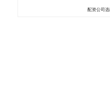
配资公司选
深证成指
14110.12
.92
0.57%
-34.08
-0