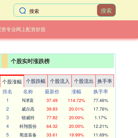
搜索
配资专业网上配资炒股
个股实时涨跌榜
个股跌幅
个股流入
个股流出
换手率
个股涨幅
排名
名称
最新价
涨幅
换手率
1
N津富
37.49
114.72%
77.46%
2
威尔高
39.83
20.01%
17.76%
3
锴威特
77.82
20.00%
1.17%
4
科翔股份
64.32
20.00%
12.21%
5
蜀道装备
33.61
19.99%
11.69%