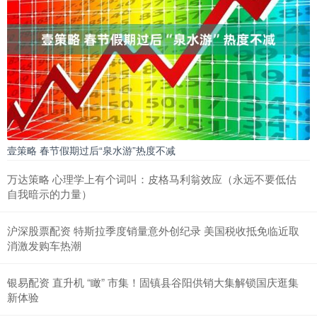
壹策略 春节假期过后“泉水游”热度不减
万达策略 心理学上有个词叫：皮格马利翁效应（永远不要低估
自我暗示的力量）
沪深股票配资 特斯拉季度销量意外创纪录 美国税收抵免临近取
消激发购车热潮
银易配资 直升机 “瞰” 市集！固镇县谷阳供销大集解锁国庆逛集
新体验