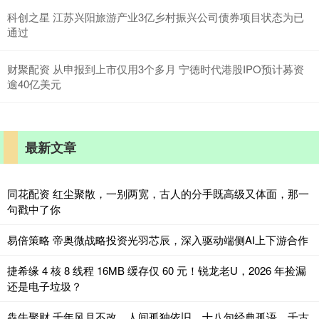
科创之星 江苏兴阳旅游产业3亿乡村振兴公司债券项目状态为已
通过
财聚配资 从申报到上市仅用3个多月 宁德时代港股IPO预计募资
逾40亿美元
最新文章
同花配资 红尘聚散，一别两宽，古人的分手既高级又体面​，那一
句戳中了你
易倍策略 帝奥微战略投资光羽芯辰，深入驱动端侧AI上下游合作
捷希缘 4 核 8 线程 16MB 缓存仅 60 元！锐龙老U，2026 年捡漏
还是电子垃圾？
犇牛聚财 千年风月不改，人间孤独依旧，十八句经典孤语，千古