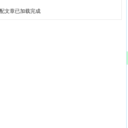
配文章已加载完成
沪深300
4694.44
.42%
43.13
0.93%