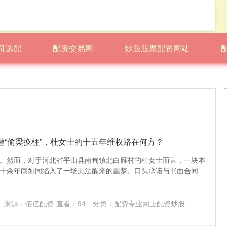
司选配
配资交易网
炒股股票配资网站
遭“偷梁换柱”，杜女士的十五年维权路在何方？
。然而，对于河北省平山县南甸镇北白雁村的杜女士而言，一块本
十余年间如同陷入了一场无法醒来的噩梦。口头承诺与书面合同
来源：佰亿配资
查看：
94
分类：
配资专业网上配资炒股