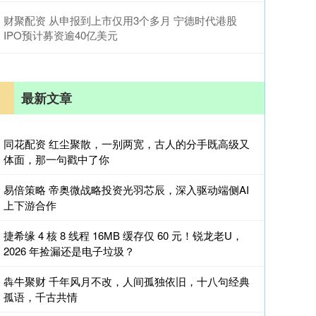
财聚配资 从申报到上市仅用3个多月 宁德时代港股
IPO预计募资逾40亿美元
最新文章
同花配资 红尘聚散，一别两宽，古人的分手既高级又
体面​，那一句戳中了你
易倍策略 帝奥微战略投资光羽芯辰，深入驱动端侧AI
上下游合作
捷希缘 4 核 8 线程 16MB 缓存仅 60 元！锐龙老U，
2026 年捡漏还是电子垃圾？
犇牛聚财 千年风月不改，人间孤独依旧，十八句经典
孤语，千古共情