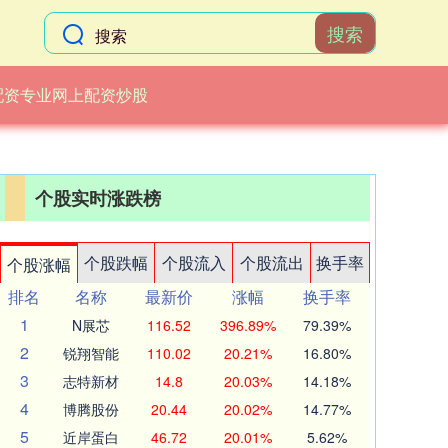
搜索
配资专业网上配资炒股
个股实时涨跌榜
个股跌幅
个股流入
个股流出
换手率
个股涨幅
排名
名称
最新价
涨幅
换手率
1
N展芯
116.52
396.89%
79.39%
2
锐翔智能
110.02
20.21%
16.80%
3
志特新材
14.8
20.03%
14.18%
4
博腾股份
20.44
20.02%
14.77%
5
近岸蛋白
46.72
20.01%
5.62%