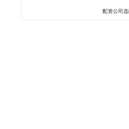
配资公司选
深证成指
14311.01
.68
1.02%
200.89
1