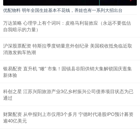
优配物料 明年全国生娃基本不花钱，养娃也有一系列大招出台
万达策略 心理学上有个词叫：皮格马利翁效应（永远不要低估
自我暗示的力量）
沪深股票配资 特斯拉季度销量意外创纪录 美国税收抵免临近取
消激发购车热潮
银易配资 直升机 “瞰” 市集！固镇县谷阳供销大集解锁国庆逛集
新体验
科创之星 江苏兴阳旅游产业3亿乡村振兴公司债券项目状态为已
通过
财聚配资 从申报到上市仅用3个多月 宁德时代港股IPO预计募资
逾40亿美元