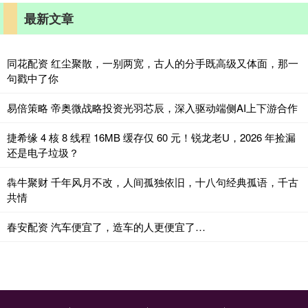
最新文章
同花配资 红尘聚散，一别两宽，古人的分手既高级又体面​，那一
句戳中了你
易倍策略 帝奥微战略投资光羽芯辰，深入驱动端侧AI上下游合作
捷希缘 4 核 8 线程 16MB 缓存仅 60 元！锐龙老U，2026 年捡漏
还是电子垃圾？
犇牛聚财 千年风月不改，人间孤独依旧，十八句经典孤语，千古
共情
春安配资 汽车便宜了，造车的人更便宜了…